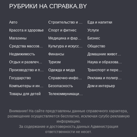
РУБРИКИ НА СПРАВКА.BY
Авто
Строительство и ремонт
Еда и напитки
Красота и здоровье
Спорт и фитнес
Услуги
Магазины
Медицина и фармацевтика
Бизнес
Средства массовой информации
Культура и искусство
Общество
Недвижимость
Финансы
Домашние животные
Отдых и развлечения
Туризм
Наука и образование
Производство и поставки
Одежда и мода
Транспорт и перевозки
Государство
Справочно-информационные системы
Реклама и полиграфия
Компьютеры и интернет
Безопасность
Дом и интерьер
Товары для детей
Телекоммуникации и связь
Внимание! На сайте представлены данные справочного характера,
размещение осуществляется бесплатно, исключая сугубо рекламную
информацию.
За содержание и достоверность данных Администрация
ответственности не несет.