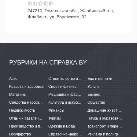
247210, Гомельская обл., Жлобинский р-н,
Жлобин г., ул. Воровского, 32
РУБРИКИ НА СПРАВКА.BY
Авто
Строительство и ремонт
Еда и напитки
Красота и здоровье
Спорт и фитнес
Услуги
Магазины
Медицина и фармацевтика
Бизнес
Средства массовой информации
Культура и искусство
Общество
Недвижимость
Финансы
Домашние животные
Отдых и развлечения
Туризм
Наука и образование
Производство и поставки
Одежда и мода
Транспорт и перевозки
Государство
Справочно-информационные системы
Реклама и полиграфия